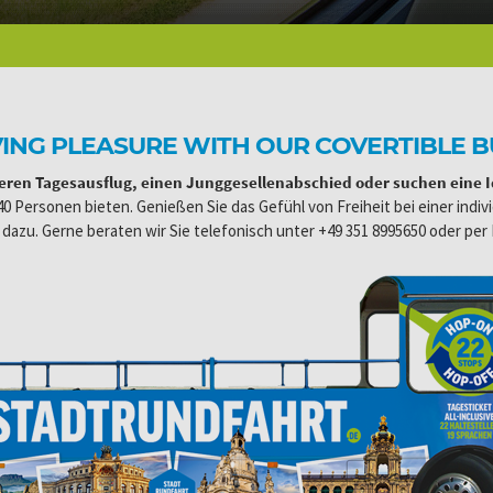
VING PLEASURE WITH OUR COVERTIBLE B
eren Tagesausflug, einen Junggesellenabschied oder suchen eine Id
 40 Personen bieten. Genießen Sie das Gefühl von Freiheit bei einer ind
 dazu. Gerne beraten wir Sie telefonisch unter +49 351 8995650 oder per 