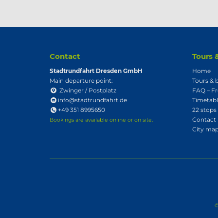
Contact
Tours 
Stadtrundfahrt Dresden GmbH
Home
Main departure point:
Tours & 
Zwinger / Postplatz
FAQ – Fr
info@stadtrundfahrt.de
Timetabl
+49 351 8995650
22 stops
Contact
Bookings are available online or on site.
City map
©