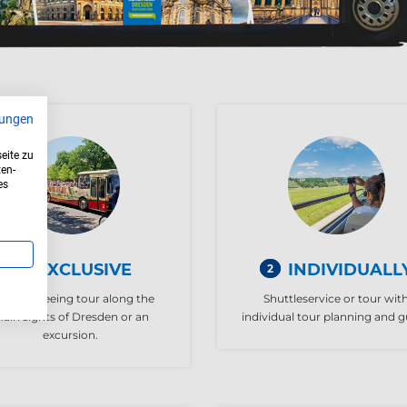
ungen
eite zu
ten-
es
EXCLUSIVE
INDIVIDUALL
1
2
ty sightseeing tour along the
Shuttleservice or tour wit
ain sights of Dresden or an
individual tour planning and g
excursion.