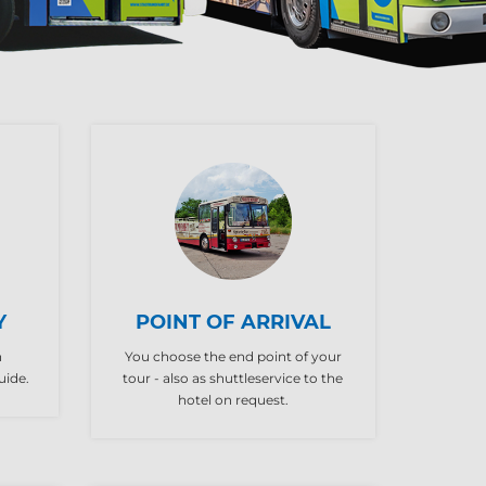
Y
POINT OF ARRIVAL
h
You choose the end point of your
uide.
tour - also as shuttleservice to the
hotel on request.