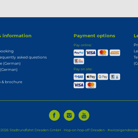
& information
Payment options
L
Pr
Pay online:
booking
Le
equently asked questions
Te
e (German)
(
 (German)
Pay on site:
 & brochure
2026 Stadtrundfahrt Dresden GmbH · Hop-on hop-off Dresden · #wirzeigendresd