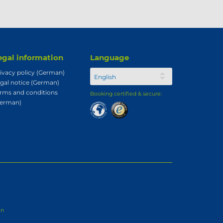
egal information
Language
ivacy policy (German)
gal notice (German)
rms and conditions
Booking certified & secure:
German)
en