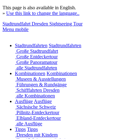
This page is also available in English.
»
Use this link to change the language..
Stadtrundfahrt Dresden Sightseeing Tour
Menu mobile
Stadtrundfahrten
Stadtrundfahrten
Große Stadtrundfahrt
Große Entdeckertour
Große Panoramatour
alle Stadtrundfahrten
Kombinationen
Kombinationen
Museen & Ausstellungen
Führungen & Rundgänge
Schifffahrten Dresden
alle Kombinationen
Ausflüge
Ausflüge
Sächsische Schweiz
Pillnitz-Entdeckertour
Elbland-Entdeckertour
alle Ausflüge
Tipps
Tipps
Dresden mit Kindern